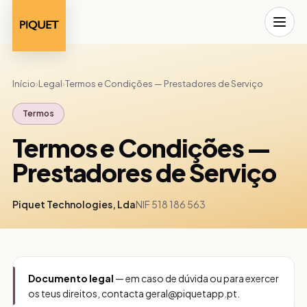
Início
›
Legal
›
Termos e Condições — Prestadores de Serviço
Termos
Termos e Condições —
Prestadores de Serviço
Piquet Technologies, Lda
NIF 518 186 563
Documento legal
— em caso de dúvida ou para exercer
os teus direitos, contacta
geral@piquetapp.pt
.